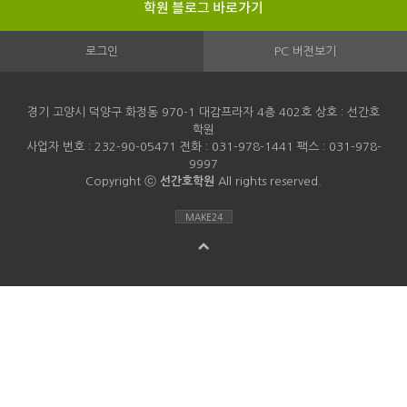
학원 블로그 바로가기
로그인
PC 버전보기
경기 고양시 덕양구 화정동 970-1 대감프라자 4층 402호 상호 : 선간호
학원
사업자 번호 : 232-90-05471 전화 : 031-978-1441 팩스 : 031-978-
9997
Copyright ⓒ
선간호학원
All rights reserved.
MAKE24