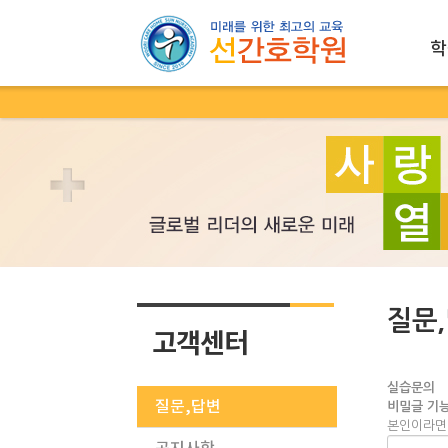
학
질문
고객센터
실습문의
질문,답변
비밀글 기능
본인이라면