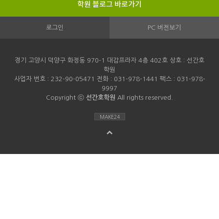
학원 블로그 바로가기
로그인
PC 버전보기
경기 고양시 덕양구 화정동 970-1 대감프라자 4층 402호 상호 : 선간호
학원
사업자 번호 : 232-90-05471 전화 : 031-978-1441 팩스 : 031-978-
9997
Copyright ⓒ
선간호학원
All rights reserved.
MAKE24