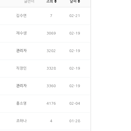
글쓴이
조회
날짜
김수연
7
02-21
재수생
3069
02-19
관리자
3202
02-19
직장인
3328
02-19
관리자
3360
02-19
홍소영
4176
02-04
조하나
4
01-28