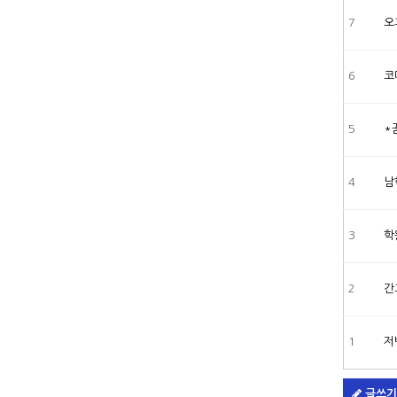
7
오
6
코
5
*
4
남
3
학
2
간
1
저
글쓰기