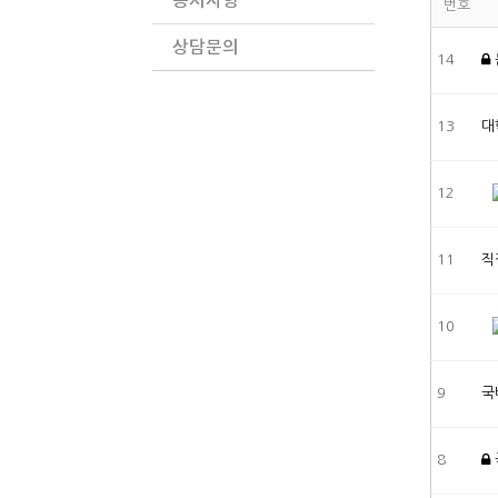
공지사항
번호
상담문의
14
13
대
12
11
직
10
9
국
8